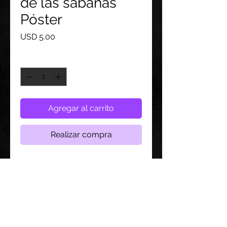
de las sábanas
Póster
Precio
USD 5.00
Cantidad
*
Agregar al carrito
Realizar compra
Póster autografiado por JoAmber
Tamaño: 11x 17 pulgadas