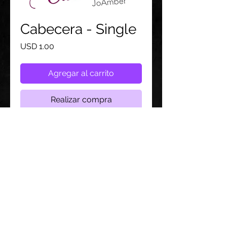
Cabecera - Single
Precio
USD 1.00
Agregar al carrito
Realizar compra
Siga con nosotros:
© 2021 por
JoAmber.
Orgullosamente creado